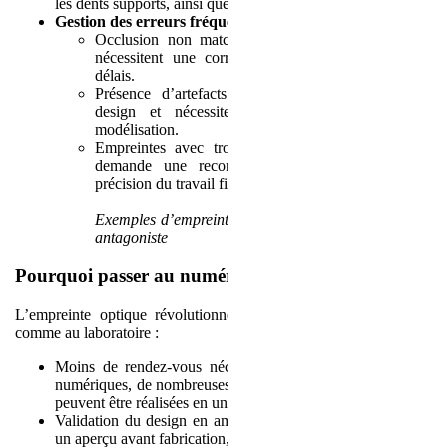
les dents supports, ainsi que les extractions prévues.
Gestion des erreurs fréquentes
:
Occlusion non matchée : des modèles mal alignés
nécessitent une correction manuelle, allongeant les
délais.
Présence d’artefacts : ceux-ci peuvent bloquer le
design et nécessitent un nettoyage avant toute
modélisation.
Empreintes avec trous : une empreinte incomplète
demande une reconstruction qui peut affecter la
précision du travail final.
Exemples d’empreintes non conformes avec trous sur
antagoniste
Pourquoi passer au numérique ?
L’empreinte optique révolutionne le flux de travail au cabinet,
comme au laboratoire :
Moins de rendez-vous nécessaires : grâce aux empreintes
numériques, de nombreuses prothèses adjointes et conjointes
peuvent être réalisées en une seule séance.
Validation du design en amont : le praticien peut demander
un aperçu avant fabrication, réduisant le risque de retouches.