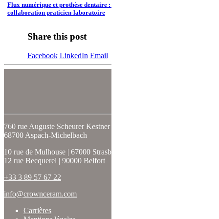
Flux numérique et prothèse dentaire : une nouvelle ère pour la
collaboration praticien-laboratoire
Share this post
Facebook
LinkedIn
Email
SUIVEZ-NOUS
760 rue Auguste Scheurer Kestner
68700 Aspach-Michelbach
10 rue de Mulhouse | 67000 Strasbourg
12 rue Becquerel | 90000 Belfort
+33 3 89 57 67 22
info@crownceram.com
Carrières