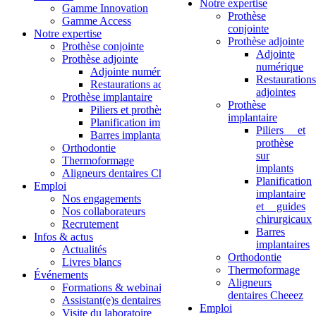
Notre expertise
Gamme Innovation
Prothèse
Gamme Access
conjointe
Notre expertise
Prothèse adjointe
Prothèse conjointe
Adjointe
Prothèse adjointe
numérique
Adjointe numérique
Restaurations
Restaurations adjointes
adjointes
Prothèse implantaire
Prothèse
Piliers et prothèse sur implants
implantaire
Planification implantaire et guides chirurgicaux
Piliers et
Barres implantaires
prothèse
Orthodontie
sur
Thermoformage
implants
Aligneurs dentaires Cheeez
Planification
Emploi
implantaire
Nos engagements
et guides
Nos collaborateurs
chirurgicaux
Recrutement
Barres
Infos & actus
implantaires
Actualités
Orthodontie
Livres blancs
Thermoformage
Événements
Aligneurs
Formations & webinaires
dentaires Cheeez
Assistant(e)s dentaires
Emploi
Visite du laboratoire