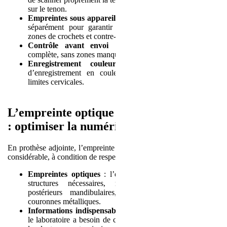
sur le tenon.
Empreintes sous appareil amovible
: enregistrez le châssis
séparément pour garantir une visualisation complète des
zones de crochets et contre-crochets.
Contrôle avant envoi
: vérifiez que l’empreinte est
complète, sans zones manquantes ou déformées.
Enregistrement couleur
: l’activation de l’option
d’enregistrement en couleur peut faciliter l’analyse des
limites cervicales.
L’empreinte optique en prothèse adjointe
: optimiser la numérisation
En prothèse adjointe, l’empreinte optique permet un gain de temps
considérable, à condition de respecter certaines précautions :
Empreintes optiques
: l’empreinte doit inclure toutes les
structures nécessaires, notamment les encastrements
postérieurs mandibulaires, le plancher lingual et les
couronnes métalliques.
Informations indispensables
: pour concevoir un appareil,
le laboratoire a besoin de connaître le passage des crochets,