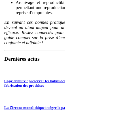
Archivage et reproductibilité : les scans sont conservés,
permettant une reproduction à l’identique d’un appareil sans
reprise d’empreintes.
En suivant ces bonnes pratiques, la prise d’empreinte optique
devient un atout majeur pour un traitement prothétique précis et
efficace. Restez connectés pour découvrir prochainement notre
guide complet sur la prise d’empreintes numériques en prothèse
conjointe et adjointe !
Dernières actus
Copy denture : préserver les habitudes du patient tout en modernisant la
fabrication des prothèses
La Zircone monolithique intègre le panier RAC 0 en janvier 2026