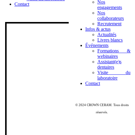
Nos
Contact
engagements
Nos
collaborateurs
Recrutement
Infos & actus
Actualités
Livres blancs
Événements
Formations &
webinaires
Assistant(e)s
dentaires
Visite du
laboratoire
Contact
© 2024 CROWN CERAM. Tous droits
réservés.