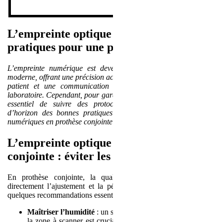
L’empreinte optique : les bonnes
pratiques pour une précision optimale
L’empreinte numérique est devenue un pilier de la dentisterie
moderne, offrant une précision accrue, un confort amélioré pour le
patient et une communication facilitée entre le cabinet et le
laboratoire. Cependant, pour garantir des résultats optimaux, il est
essentiel de suivre des protocoles rigoureux. Voici un tour
d’horizon des bonnes pratiques pour optimiser vos empreintes
numériques en prothèse conjointe et adjointe.
L’empreinte optique en prothèse
conjointe : éviter les pièges
En prothèse conjointe, la qualité de l’empreinte conditionne
directement l’ajustement et la pérennité de la restauration. Voici
quelques recommandations essentielles :
Maîtriser l’humidité
: un séchage et nettoyage minutieux de
la zone à scanner est crucial pour éviter les bulles salivaires