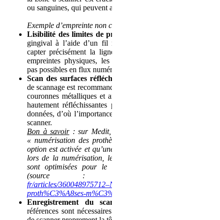
ou sanguines, qui peuvent altérer la précision de l’empreinte.
Exemple d’empreinte non conforme
Lisibilité des limites de préparation
: un bon dégagement
gingival à l’aide d’un fil rétracteur est indispensable pour
capter précisément la ligne de finition. Contrairement aux
empreintes physiques, les corrections postérieures ne sont
pas possibles en flux numérique.
Scan des surfaces réfléchissantes
: l’utilisation d’un spray
de scannage est recommandée pour éviter les artefacts sur les
couronnes métalliques et améliorer la lisibilité. Les surfaces
hautement réfléchissantes peuvent perturber la capture des
données, d’où l’importance de techniques adaptées pour les
scanner.
Bon à savoir
: sur Medit, il est possible d’activer l’option
« numérisation des prothèses métalliques ». Lorsque cette
option est activée et qu’une prothèse métallique est détectée
lors de la numérisation, les performances de numérisation
sont optimisées pour le scan des prothèses métalliques
(source :
https://support.medit.com/hc/fr-
fr/articles/360048975712–Num%C3%A9risation-des-
proth%C3%A8ses-m%C3%A9talliques
)
.
Enregistrement du scanpost
: seuls trois points de
références sont nécessaires pour l’alignement. Assurez-vous
de scanner proprement la tête du scanpost sans vous focaliser