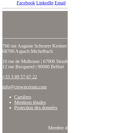
Facebook
LinkedIn
Email
SUIVEZ-NOUS
760 rue Auguste Scheurer Kestner
68700 Aspach-Michelbach
10 rue de Mulhouse | 67000 Strasbourg
12 rue Becquerel | 90000 Belfort
+33 3 89 57 67 22
info@crownceram.com
Carrières
Mentions légales
Protection des données
Membre du réseau :