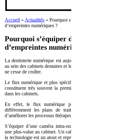
Accueil
»
Actualités
»
Pourquoi s’équiper d’une caméra
d’empreintes numériques ?
Pourquoi s’équiper d’une caméra
d’empreintes numériques ?
La dentisterie numérique est aujourd’hui de plus en plus répandue
au sein des cabinets dentaires et le taux d’équipement des praticiens
ne cesse de croître.
Le flux numérique et plus spécifiquement les caméras intra-orales
constituent très souvent la première porte d’entrée du numérique
dans les cabinets.
En effet, le flux numérique permet non seulement d’aborder
différemment les plans de traitement, mais aussi de revoir et
d’améliorer les processus thérapeutiques.
S’équiper d’une caméra intra-orale vous permet donc d’apporter
une plus-value au cabinet. Un cabinet bien équipé et à la pointe de
la technologie est un atout et représente un outil de communication