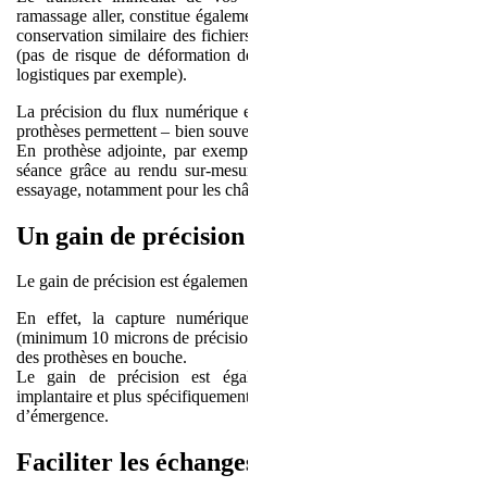
ramassage aller, constitue également un gain de temps ainsi qu’une
conservation similaire des fichiers d’un bout à l’autre de la chaîne
(pas de risque de déformation de l’empreinte, lors des transports
logistiques par exemple).
La précision du flux numérique et la régularité dans l’usinage des
prothèses permettent – bien souvent – un gain de temps au fauteuil.
En prothèse adjointe, par exemple, il est possible de gagner une
séance grâce au rendu sur-mesure de la prothèse dès le premier
essayage, notamment pour les châssis.
Un gain de précision
Le gain de précision est également à mentionner.
En effet, la capture numérique intra-buccale est ultra précise
(minimum 10 microns de précision) et permet un ajustement parfait
des prothèses en bouche.
Le gain de précision est également notable lors d’un scan
implantaire et plus spécifiquement lors de l’enregistrement du profil
d’émergence.
Faciliter les échanges avec le laboratoire