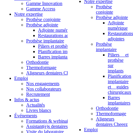
Notre expertise
Gamme Innovation
Prothèse
Gamme Access
conjointe
Notre expertise
Prothèse adjointe
Prothèse conjointe
Adjointe
Prothèse adjointe
numérique
Adjointe numérique
Restaurations
Restaurations adjointes
adjointes
Prothèse implantaire
Prothèse
Piliers et prothèse sur implants
implantaire
Planification implantaire et guides chirurgicaux
Piliers et
Barres implantaires
prothèse
Orthodontie
sur
Thermoformage
implants
Aligneurs dentaires Cheeez
Planification
Emploi
implantaire
Nos engagements
et guides
Nos collaborateurs
chirurgicaux
Recrutement
Barres
Infos & actus
implantaires
Actualités
Orthodontie
Livres blancs
Thermoformage
Événements
Aligneurs
Formations & webinaires
dentaires Cheeez
Assistant(e)s dentaires
Emploi
Visite du laboratoire