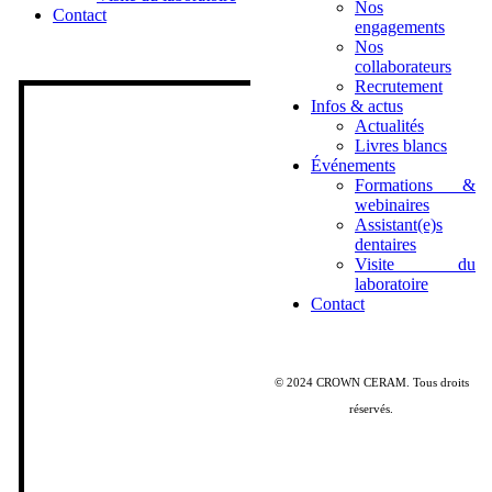
Nos
Contact
engagements
Nos
collaborateurs
Recrutement
Infos & actus
Actualités
Livres blancs
Événements
Formations &
webinaires
Assistant(e)s
dentaires
Visite du
laboratoire
Contact
© 2024 CROWN CERAM. Tous droits
réservés.