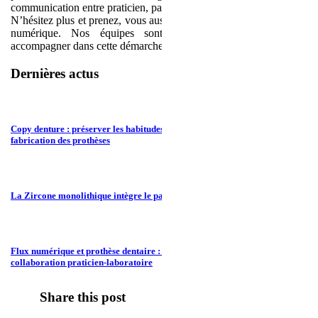
communication entre praticien, patient et laboratoire.
N’hésitez plus et prenez, vous aussi, le virage de l’innovation et du
numérique. Nos équipes sont à votre écoute pour vous
accompagner dans cette démarche et vous épauler au quotidien.
Dernières actus
Copy denture : préserver les habitudes du patient tout en modernisant la
fabrication des prothèses
La Zircone monolithique intègre le panier RAC 0 en janvier 2026
Flux numérique et prothèse dentaire : une nouvelle ère pour la
collaboration praticien-laboratoire
Share this post