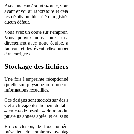
Avec une caméra intra-orale, vous pouvez contrôler vos empreintes
avant envoi au laboratoire et cela vous permet de vérifier que tous
les détails ont bien été enregistrés et que la préparation ne présente
aucun défaut.
Vous avez un doute sur l’empreinte réalisée ?
Vous pouvez nous faire parvenir votre empreinte, échanger
directement avec notre équipe, alors que le patient est encore au
fauteuil et les éventuelles imperfections peuvent immédiatement
être corrigées.
Stockage des fichiers
Une fois l’empreinte réceptionnée au laboratoire, cette dernière –
qu’elle soit physique ou numérique – est designée en fonction des
informations recueillies.
Ces designs sont stockés sur des serveurs sécurisés.
Cet archivage des fichiers de fabrication des prothèses nous permet
– en cas de besoin – de reproduire une prothèse identique, même
plusieurs années après, et ce, sans reprendre d’empreintes.
En conclusion, le flux numérique et les caméras intra-orales
présentent de nombreux avantages et permettent de simplifier la