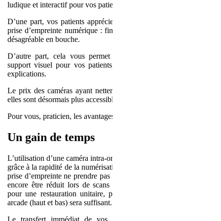
ludique et interactif pour vos patients.
D’une part, vos patients apprécient la rapidité et le confort d’une
prise d’empreinte numérique : fini les réflexes nauséeux et le goût
désagréable en bouche.
D’autre part, cela vous permet d’appuyer vos propos avec un
support visuel pour vos patients, qui seront plus réceptifs à vos
explications.
Le prix des caméras ayant nettement baissé ces dernières années,
elles sont désormais plus accessibles pour les cabinets dentaires.
Pour vous, praticien, les avantages sont donc nombreux.
Un gain de temps
L’utilisation d’une caméra intra-orale vous permet un gain de temps
grâce à la rapidité de la numérisation : pour un praticien expert, une
prise d’empreinte ne prendre pas plus de 3 minutes. Ce temps peut
encore être réduit lors de scans de travaux prothétiques simples,
pour une restauration unitaire, par exemple, le scan d’une hémi
arcade (haut et bas) sera suffisant.
Le transfert immédiat de vos empreintes au laboratoire, sans