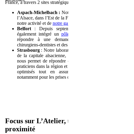
France, à travers 2 sites stratégiquement situés :
Aspach-Michelbach :
Notre site principal, situé au cœur de
l’Alsace, dans l’Est de la France est le centre névralgique de
notre activité et de
notre gamme Innovation
Belfort
: Depuis septembre 2025, notre laboratoire a
également intégré un
pôle dédié à l’orthodontie
, afin de
répondre à une demande croissante de la part des
chirurgiens-dentistes et des orthodontistes.
Strasbourg
: Notre laboratoire de Strasbourg, situé au cœur
de la capitale alsacienne, connu sous le nom de l’Atelier,
nous permet de répondre efficacement aux besoins de nos
praticiens dans la région et de garantir des délais de livraison
optimisés tout en assurant un service de proximité
notamment pour les prises de teintes.
Focus sur L’Atelier, un partenaire de
proximité