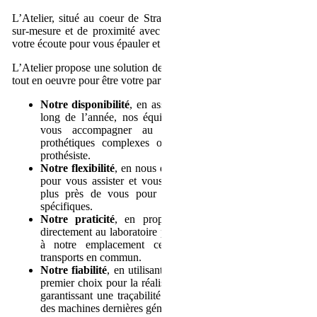
L’Atelier, situé au coeur de Strasbourg, vous propose un service
sur-mesure et de proximité avec une équipe d’experts qui sont à
votre écoute pour vous épauler et vous accompagner au quotidien.
L’Atelier propose une solution de proximité et nos équipes mettent
tout en oeuvre pour être votre partenaire de confiance grâce à :
Notre disponibilité
, en assurant un service continu tout au
long de l’année, nos équipes sont également capables de
vous accompagner au fauteuil lors de restaurations
prothétiques complexes ou nécessitant la présence d’un
prothésiste.
Notre flexibilité
, en nous déplaçant au sein de vos cabinets
pour vous assister et vous conseiller, nos équipes sont au
plus près de vous pour répondre à vos problématiques
spécifiques.
Notre praticité
, en proposant à vos patients de venir
directement au laboratoire pour les prises de teintes et grâce
à notre emplacement central facilement accessible en
transports en commun.
Notre fiabilité
, en utilisant exclusivement des matériaux de
premier choix pour la réalisation des prothèses dentaires, en
garantissant une traçabilité sans failles et en nous équipant
des machines dernières générations.