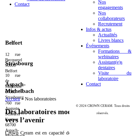
Nos
Contact
engagements
Nos
collaborateurs
Recrutement
Infos & actus
Actualités
Livres blancs
Belfort
Événements
Formations &
12 rue
webinaires
Becquerel
Assistant(e)s
Strasbourg
90000
dentaires
Belfort
Visite du
10 rue
laboratoire
de
Aspach-
Contact
Mulhouse
Michelbach
67000
Strasbourg
Accueil
»
Nos laboratoires
760 rue
© 2024 CROWN CERAM. Tous droits
Auguste
Des laboratoires modernes et tournés
réservés.
Scheurer
vers l’avenir
Kestner
68700
Aspach-
Crown Ceram est en capacité de desservir ses clients partout en
Michelbach