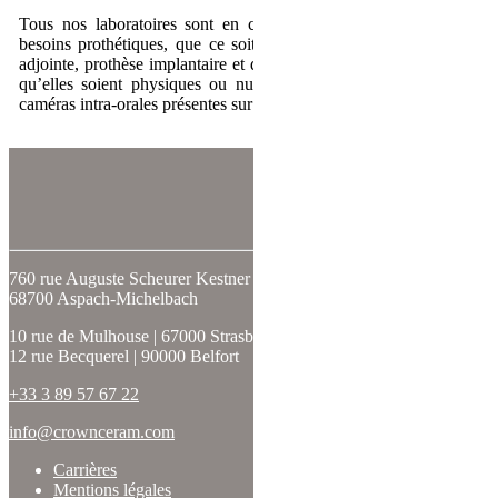
Tous nos laboratoires sont en capacité de répondre à tous vos
besoins prothétiques, que ce soit en prothèse conjointe, prothèse
adjointe, prothèse implantaire et de traiter tous types d’empreintes,
qu’elles soient physiques ou numériques et issues de toutes les
caméras intra-orales présentes sur le marché.
SUIVEZ-NOUS
760 rue Auguste Scheurer Kestner
68700 Aspach-Michelbach
10 rue de Mulhouse | 67000 Strasbourg
12 rue Becquerel | 90000 Belfort
+33 3 89 57 67 22
info@crownceram.com
Carrières
Mentions légales