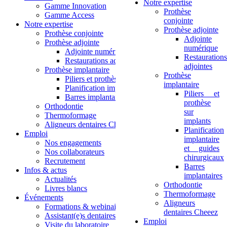
Notre expertise
Gamme Innovation
Prothèse
Gamme Access
conjointe
Notre expertise
Prothèse adjointe
Prothèse conjointe
Adjointe
Prothèse adjointe
numérique
Adjointe numérique
Restaurations
Restaurations adjointes
adjointes
Prothèse implantaire
Prothèse
Piliers et prothèse sur implants
implantaire
Planification implantaire et guides chirurgicaux
Piliers et
Barres implantaires
prothèse
Orthodontie
sur
Thermoformage
implants
Aligneurs dentaires Cheeez
Planification
Emploi
implantaire
Nos engagements
et guides
Nos collaborateurs
chirurgicaux
Recrutement
Barres
Infos & actus
implantaires
Actualités
Orthodontie
Livres blancs
Thermoformage
Événements
Aligneurs
Formations & webinaires
dentaires Cheeez
Assistant(e)s dentaires
Emploi
Visite du laboratoire