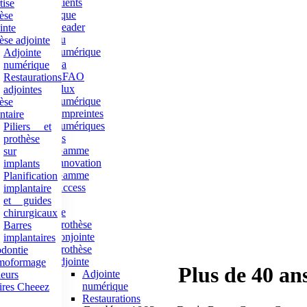
clients
tise
Numérique
èse
Leader
inte
du
èse adjointe
numérique
Adjointe
La
numérique
CFAO
Restaurations
Flux
adjointes
numérique
èse
Empreintes
ntaire
numériques
Piliers et
Gammes
prothèse
Gamme
sur
Innovation
implants
Gamme
Planification
Access
implantaire
Notre
et guides
expertise
chirurgicaux
Prothèse
Barres
conjointe
implantaires
Prothèse
dontie
adjointe
moformage
Plus de 40 ans
Adjointe
eurs
numérique
ires Cheeez
Restaurations