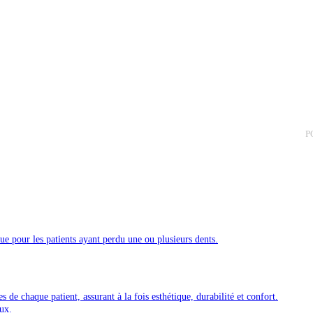
P
ique pour les patients ayant perdu une ou plusieurs dents.
de chaque patient, assurant à la fois esthétique, durabilité et confort.
aux.