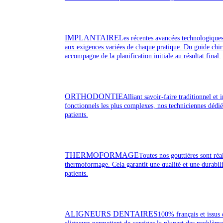
IMPLANTAIRE
Les récentes avancées technologiques
aux exigences variées de chaque pratique. Du guide chir
accompagne de la planification initiale au résultat final.
ORTHODONTIE
Alliant savoir-faire traditionnel et
fonctionnels les plus complexes, nos techniciennes dédi
patients.
THERMOFORMAGE
Toutes nos gouttières sont ré
thermoformage. Cela garantit une qualité et une durabili
patients.
ALIGNEURS DENTAIRES
100% français et issus 