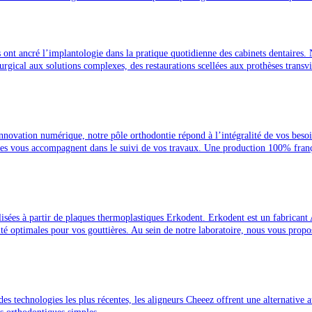
 ont ancré l’implantologie dans la pratique quotidienne des cabinets dentaire
urgical aux solutions complexes, des restaurations scellées aux prothèses trans
 innovation numérique, notre pôle orthodontie répond à l’intégralité de vos besoin
ées vous accompagnent dans le suivi de vos travaux. Une production 100% françai
alisées à partir de plaques thermoplastiques Erkodent. Erkodent est un fabric
té optimales pour vos gouttières. Au sein de notre laboratoire, nous vous propos
des technologies les plus récentes, les aligneurs Cheeez offrent une alternative a