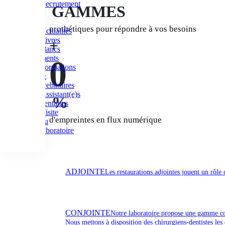
Recrutement
GAMMES
Infos &
actus
prothétiques pour répondre à vos besoins
Actualités
Livres
+
blancs
Événements
0
Formations
&
webinaires
Assistant(e)s
%
dentaires
Visite
d'empreintes en flux numérique
du
laboratoire
Contact
ADJOINTE
Les restaurations adjointes jouent un rôle 
CONJOINTE
Notre laboratoire propose une gamme comp
Nous mettons à disposition des chirurgiens-dentistes les