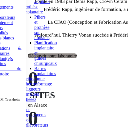
Fondé en 1983 par Denis Rapp, Crown Ceram s’
adjointes
Prothèse
gements
Frédéric Rapp, ingénieur de formation, a r
implantaire
Piliers
borateurs
La CFAO (Conception et Fabrication Assi
et
utement
prothèse
us
sur
lités
Aujourd’hui, Thierry Vonau succède à Frédéric
implants
s blancs
Planification
s
implantaire
mations &
et
aires
Découvrir notre laboratoire
guides
tant(e)s
chirurgicaux
ires
Barres
site du
0
implantaires
atoire
Orthodontie
Thermoformage
Aligneurs
SITES
dentaires
Cheeez
 Tous droits
Emploi
en Alsace
Nos
0
engagements
Nos
collaborateurs