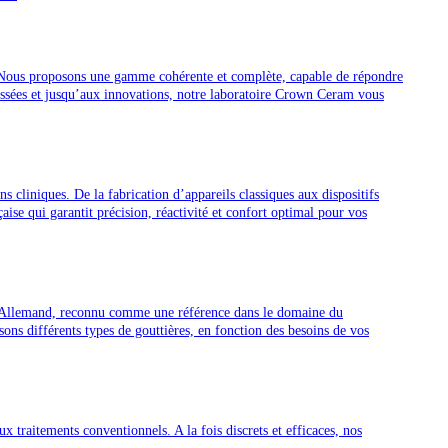
s. Nous proposons une gamme cohérente et complète, capable de répondre
vissées et jusqu’aux innovations, notre laboratoire Crown Ceram vous
s cliniques. De la fabrication d’appareils classiques aux dispositifs
se qui garantit précision, réactivité et confort optimal pour vos
ant Allemand, reconnu comme une référence dans le domaine du
ons différents types de gouttières, en fonction des besoins de vos
ux traitements conventionnels. A la fois discrets et efficaces, nos