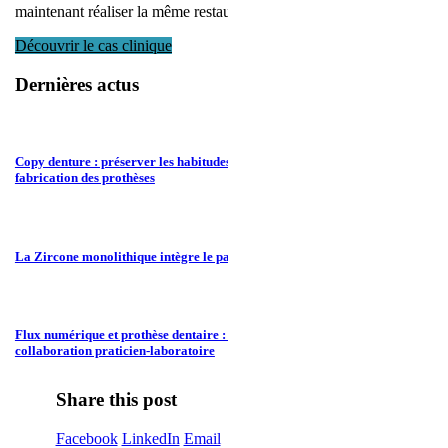
maintenant réaliser la même restauration à la mandibule.
Découvrir le cas clinique
Dernières actus
Copy denture : préserver les habitudes du patient tout en modernisant la
fabrication des prothèses
La Zircone monolithique intègre le panier RAC 0 en janvier 2026
Flux numérique et prothèse dentaire : une nouvelle ère pour la
collaboration praticien-laboratoire
Share this post
Facebook
LinkedIn
Email