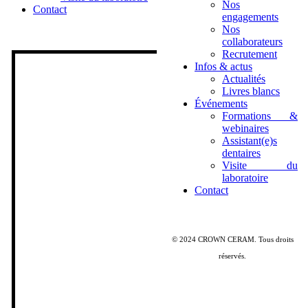
Nos
Contact
engagements
Nos
collaborateurs
Recrutement
Infos & actus
Actualités
Livres blancs
Événements
Formations &
webinaires
Assistant(e)s
dentaires
Visite du
laboratoire
Contact
© 2024 CROWN CERAM. Tous droits
réservés.