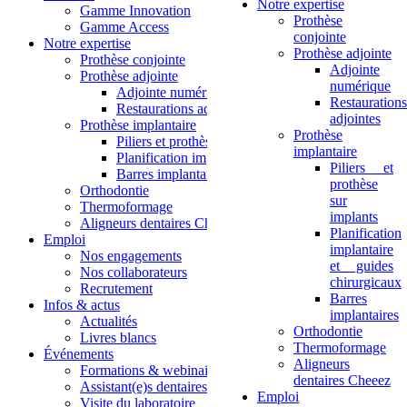
Notre expertise
Gamme Innovation
Prothèse
Gamme Access
conjointe
Notre expertise
Prothèse adjointe
Prothèse conjointe
Adjointe
Prothèse adjointe
numérique
Adjointe numérique
Restaurations
Restaurations adjointes
adjointes
Prothèse implantaire
Prothèse
Piliers et prothèse sur implants
implantaire
Planification implantaire et guides chirurgicaux
Piliers et
Barres implantaires
prothèse
Orthodontie
sur
Thermoformage
implants
Aligneurs dentaires Cheeez
Planification
Emploi
implantaire
Nos engagements
et guides
Nos collaborateurs
chirurgicaux
Recrutement
Barres
Infos & actus
implantaires
Actualités
Orthodontie
Livres blancs
Thermoformage
Événements
Aligneurs
Formations & webinaires
dentaires Cheeez
Assistant(e)s dentaires
Emploi
Visite du laboratoire