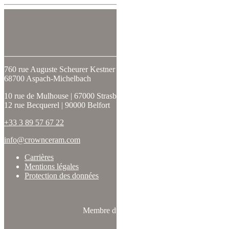
SUIVEZ-NOUS
760 rue Auguste Scheurer Kestner
68700 Aspach-Michelbach
10 rue de Mulhouse | 67000 Strasbourg
12 rue Becquerel | 90000 Belfort
+33 3 89 57 67 22
info@crownceram.com
Carrières
Mentions légales
Protection des données
Membre du réseau :