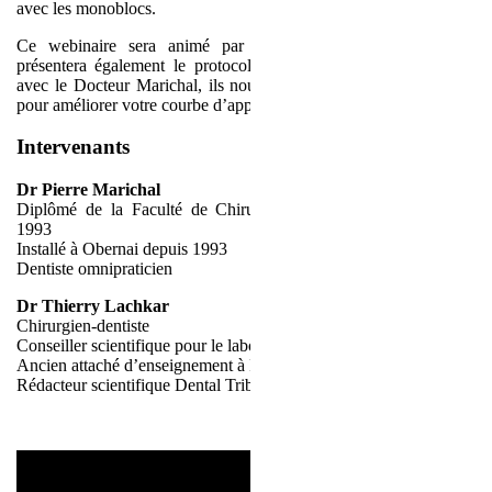
avec les monoblocs.
Ce webinaire sera animé par le Docteur Lachkar qui nous
présentera également le protocole d’essayage des monoblocs, et
avec le Docteur Marichal, ils nous donneront des trucs et astuces
pour améliorer votre courbe d’apprentissage.
Intervenants
Dr Pierre Marichal
Diplômé de la Faculté de Chirurgie Dentaire de Strasbourg en
1993
Installé à Obernai depuis 1993
Dentiste omnipraticien
Dr Thierry Lachkar
Chirurgien-dentiste
Conseiller scientifique pour le laboratoire Crown Ceram
Ancien attaché d’enseignement à Paris VII
Rédacteur scientifique Dental Tribune France