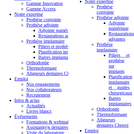
Notre expertise
Gamme Innovation
Prothèse
Gamme Access
conjointe
Notre expertise
Prothèse adjointe
Prothèse conjointe
Adjointe
Prothèse adjointe
numérique
Adjointe numérique
Restaurations
Restaurations adjointes
adjointes
Prothèse implantaire
Prothèse
Piliers et prothèse sur implants
implantaire
Planification implantaire et guides chirurgicaux
Piliers et
Barres implantaires
prothèse
Orthodontie
sur
Thermoformage
implants
Aligneurs dentaires Cheeez
Planification
Emploi
implantaire
Nos engagements
et guides
Nos collaborateurs
chirurgicaux
Recrutement
Barres
Infos & actus
implantaires
Actualités
Orthodontie
Livres blancs
Thermoformage
Événements
Aligneurs
Formations & webinaires
dentaires Cheeez
Assistant(e)s dentaires
Emploi
Visite du laboratoire