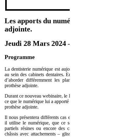
Les apports du numérique en prothèse
adjointe.
Jeudi 28 Mars 2024 – 19h00
Programme
La dentisterie numérique est aujourd’hui de plus en plus répandue
au sein des cabinets dentaires. En effet, le flux numérique permet
d’aborder différemment les plans de traitement, notamment en
prothèse adjointe.
Durant ce nouveau webinaire, le Docteur Marichal nous expliquera
ce que le numérique lui a apporté dans la gestion des traitements en
prothèse adjointe.
Il nous présentera différents cas en prothèse adjointe pour lesquels
il utilise le numérique, que ce soit pour des châssis métalliques,
partiels résines ou encore des cas plus complexes, tels que des
châssis avec attachements – glissière ou boule – et des complets