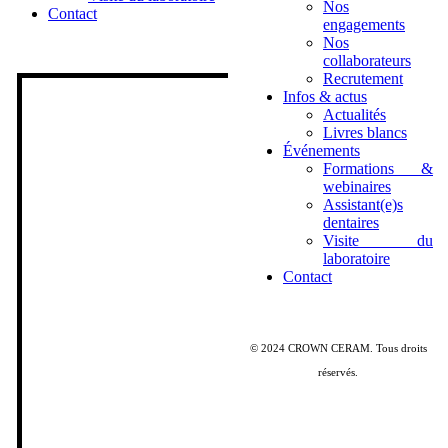
Nos
Contact
engagements
Nos
collaborateurs
Recrutement
Infos & actus
Actualités
Livres blancs
Événements
Formations &
webinaires
Assistant(e)s
dentaires
Visite du
laboratoire
Contact
© 2024 CROWN CERAM. Tous droits
réservés.